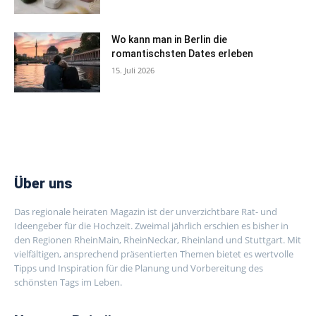
Wo kann man in Berlin die
romantischsten Dates erleben
15. Juli 2026
Über uns
Das regionale heiraten Magazin ist der unverzichtbare Rat- und
Ideengeber für die Hochzeit. Zweimal jährlich erschien es bisher in
den Regionen RheinMain, RheinNeckar, Rheinland und Stuttgart. Mit
vielfältigen, ansprechend präsentierten Themen bietet es wertvolle
Tipps und Inspiration für die Planung und Vorbereitung des
schönsten Tags im Leben.