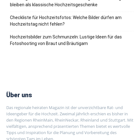
bleiben als klassische Hochzeitsgeschenke
Checkliste für Hochzeitsfotos: Welche Bilder dürfen am
Hochzeitstag nicht fehlen?
Hochzeitsbilder zum Schmunzeln: Lustige Ideen für das
Fotoshooting von Braut und Bräutigam
Über uns
Das regionale heiraten Magazin ist der unverzichtbare Rat- und
Ideengeber für die Hochzeit. Zweimal jährlich erschien es bisher in
den Regionen RheinMain, RheinNeckar, Rheinland und Stuttgart. Mit
vielfältigen, ansprechend präsentierten Themen bietet es wertvolle
Tipps und Inspiration für die Planung und Vorbereitung des
schönsten Tags im Leben.