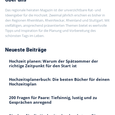
Das regionale heiraten Magazin ist der unverzichtbare Rat- und
Ideengeber für die Hochzeit. Zweimal jährlich erschien es bisher in
den Regionen RheinMain, RheinNeckar, Rheinland und Stuttgart. Mit
vielfältigen, ansprechend präsentierten Themen bietet es wertvolle
Tipps und Inspiration für die Planung und Vorbereitung des
schönsten Tags im Leben.
Neueste Beiträge
Hochzeit planen: Warum der Spätsommer der
richtige Zeitpunkt für den Start ist
Hochzeitsplanerbuch: Die besten Bücher für deinen
Hochzeitsplan
200 Fragen für Paare: Tiefsinnig, lustig und zu
Gesprächen anregend