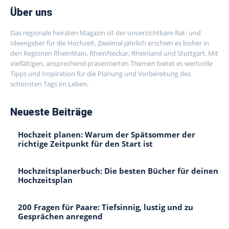
Über uns
Das regionale heiraten Magazin ist der unverzichtbare Rat- und
Ideengeber für die Hochzeit. Zweimal jährlich erschien es bisher in
den Regionen RheinMain, RheinNeckar, Rheinland und Stuttgart. Mit
vielfältigen, ansprechend präsentierten Themen bietet es wertvolle
Tipps und Inspiration für die Planung und Vorbereitung des
schönsten Tags im Leben.
Neueste Beiträge
Hochzeit planen: Warum der Spätsommer der
richtige Zeitpunkt für den Start ist
Hochzeitsplanerbuch: Die besten Bücher für deinen
Hochzeitsplan
200 Fragen für Paare: Tiefsinnig, lustig und zu
Gesprächen anregend