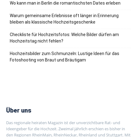
Wo kann man in Berlin die romantischsten Dates erleben
Warum gemeinsame Erlebnisse oft länger in Erinnerung
bleiben als klassische Hochzeitsgeschenke
Checkliste für Hochzeitsfotos: Welche Bilder dürfen am
Hochzeitstag nicht fehlen?
Hochzeitsbilder zum Schmunzeln: Lustige Ideen für das
Fotoshooting von Braut und Bräutigam
Über uns
Das regionale heiraten Magazin ist der unverzichtbare Rat- und
Ideengeber für die Hochzeit. Zweimal jährlich erschien es bisher in
den Regionen RheinMain, RheinNeckar, Rheinland und Stuttgart. Mit