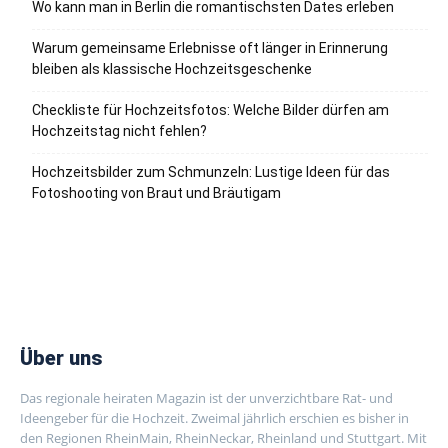
Wo kann man in Berlin die romantischsten Dates erleben
Warum gemeinsame Erlebnisse oft länger in Erinnerung
bleiben als klassische Hochzeitsgeschenke
Checkliste für Hochzeitsfotos: Welche Bilder dürfen am
Hochzeitstag nicht fehlen?
Hochzeitsbilder zum Schmunzeln: Lustige Ideen für das
Fotoshooting von Braut und Bräutigam
Über uns
Das regionale heiraten Magazin ist der unverzichtbare Rat- und
Ideengeber für die Hochzeit. Zweimal jährlich erschien es bisher in
den Regionen RheinMain, RheinNeckar, Rheinland und Stuttgart. Mit