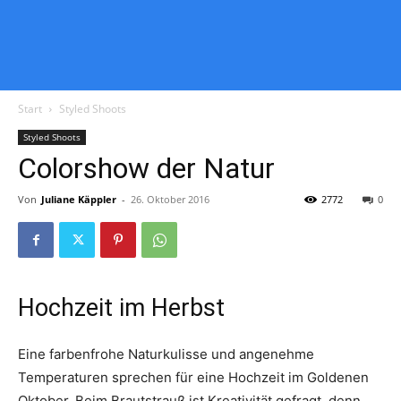
Start
Styled Shoots
Styled Shoots
Colorshow der Natur
Von
Juliane Käppler
-
26. Oktober 2016
2772
0
Hochzeit im Herbst
Eine farbenfrohe Naturkulisse und angenehme
Temperaturen sprechen für eine Hochzeit im Goldenen
Oktober. Beim Brautstrauß ist Kreativität gefragt, denn