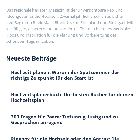
Das regionale heiraten Magazin ist der unverzichtbare Rat- und
Ideengeber für die Hochzeit. Zweimal jährlich erschien es bisher in
den Regionen RheinMain, RheinNeckar, Rheinland und Stuttgart. Mit
vielfältigen, ansprechend präsentierten Themen bietet es wertvolle
Tipps und Inspiration für die Planung und Vorbereitung des
schönsten Tags im Leben.
Neueste Beiträge
Hochzeit planen: Warum der Spätsommer der
richtige Zeitpunkt für den Start ist
Hochzeitsplanerbuch: Die besten Bücher für deinen
Hochzeitsplan
200 Fragen für Paare: Tiefsinnig, lustig und zu
Gesprächen anregend
Ringbox für die Hochzeit oder den Antrag: Die