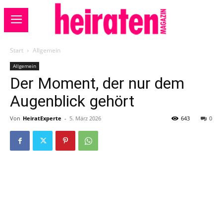
Start
Allgemein
Allgemein
Der Moment, der nur dem
Augenblick gehört
Von
HeiratExperte
-
5. März 2026
643
0