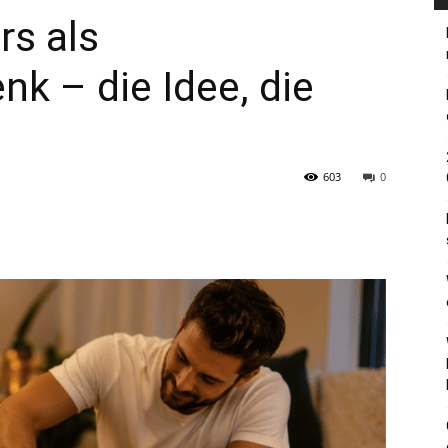
s als
k – die Idee, die
603
0