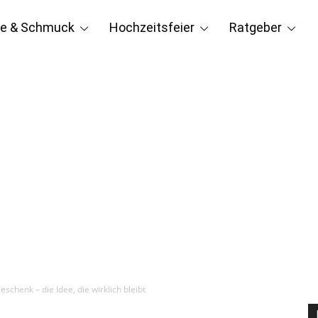
e & Schmuck
Hochzeitsfeier
Ratgeber
chenk – die Idee, die wirklich bleibt