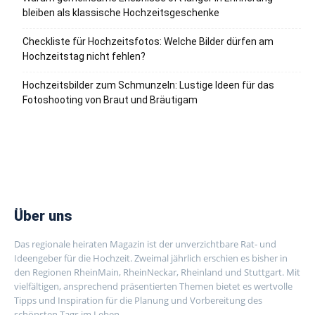
bleiben als klassische Hochzeitsgeschenke
Checkliste für Hochzeitsfotos: Welche Bilder dürfen am
Hochzeitstag nicht fehlen?
Hochzeitsbilder zum Schmunzeln: Lustige Ideen für das
Fotoshooting von Braut und Bräutigam
Über uns
Das regionale heiraten Magazin ist der unverzichtbare Rat- und
Ideengeber für die Hochzeit. Zweimal jährlich erschien es bisher in
den Regionen RheinMain, RheinNeckar, Rheinland und Stuttgart. Mit
vielfältigen, ansprechend präsentierten Themen bietet es wertvolle
Tipps und Inspiration für die Planung und Vorbereitung des
schönsten Tags im Leben.