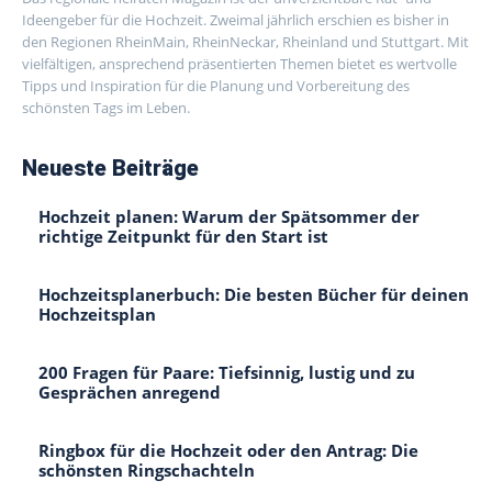
Ideengeber für die Hochzeit. Zweimal jährlich erschien es bisher in
den Regionen RheinMain, RheinNeckar, Rheinland und Stuttgart. Mit
vielfältigen, ansprechend präsentierten Themen bietet es wertvolle
Tipps und Inspiration für die Planung und Vorbereitung des
schönsten Tags im Leben.
Neueste Beiträge
Hochzeit planen: Warum der Spätsommer der
richtige Zeitpunkt für den Start ist
Hochzeitsplanerbuch: Die besten Bücher für deinen
Hochzeitsplan
200 Fragen für Paare: Tiefsinnig, lustig und zu
Gesprächen anregend
Ringbox für die Hochzeit oder den Antrag: Die
schönsten Ringschachteln