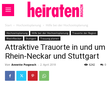
Start
Hochzeitsplanung
Hilfe bei der Hochzeitsplanung
Hochzeitsplanung
Hilfe bei der Hochzeitsplanung
Trauorte der Region
RheinNeckar
Stuttgart
Trauung planen
Attraktive Trauorte in und um
Rhein-Neckar und Stuttgart
Von
Annette Pospesch
-
2. April 2018
6242
0