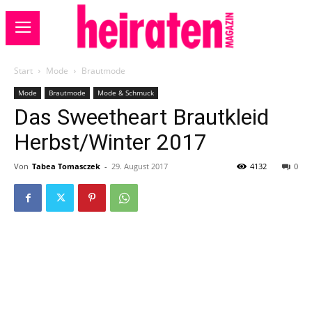
Start
Mode
Brautmode
Mode
Brautmode
Mode & Schmuck
Das Sweetheart Brautkleid
Herbst/Winter 2017
Von
Tabea Tomasczek
-
29. August 2017
4132
0