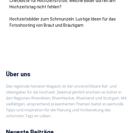
Checkliste für Hochzeitsfotos: Welche Bilder dürfen am
Hochzeitstag nicht fehlen?
Hochzeitsbilder zum Schmunzeln: Lustige Ideen für das
Fotoshooting von Braut und Bräutigam
Über uns
Das regionale heiraten Magazin ist der unverzichtbare Rat- und
Ideengeber für die Hochzeit. Zweimal jährlich erschien es bisher in
den Regionen RheinMain, RheinNeckar, Rheinland und Stuttgart. Mit
vielfältigen, ansprechend präsentierten Themen bietet es wertvolle
Tipps und Inspiration für die Planung und Vorbereitung des
schönsten Tags im Leben.
Neueste Beiträge