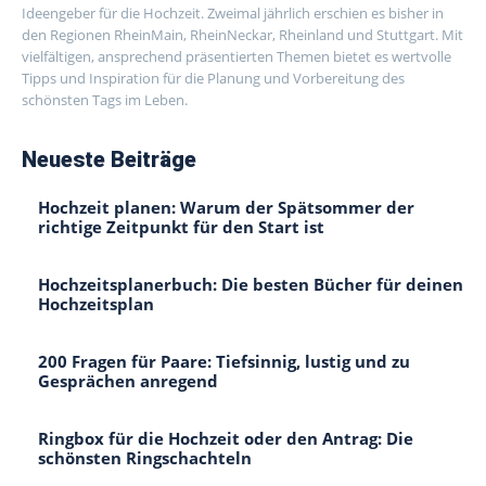
Ideengeber für die Hochzeit. Zweimal jährlich erschien es bisher in
den Regionen RheinMain, RheinNeckar, Rheinland und Stuttgart. Mit
vielfältigen, ansprechend präsentierten Themen bietet es wertvolle
Tipps und Inspiration für die Planung und Vorbereitung des
schönsten Tags im Leben.
Neueste Beiträge
Hochzeit planen: Warum der Spätsommer der
richtige Zeitpunkt für den Start ist
Hochzeitsplanerbuch: Die besten Bücher für deinen
Hochzeitsplan
200 Fragen für Paare: Tiefsinnig, lustig und zu
Gesprächen anregend
Ringbox für die Hochzeit oder den Antrag: Die
schönsten Ringschachteln