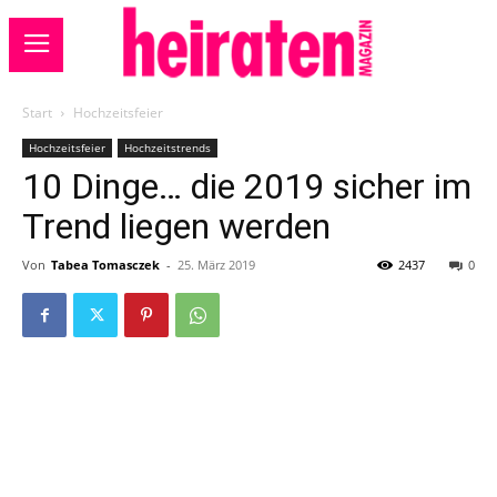
Start
Hochzeitsfeier
Hochzeitsfeier
Hochzeitstrends
10 Dinge… die 2019 sicher im
Trend liegen werden
Von
Tabea Tomasczek
-
25. März 2019
2437
0