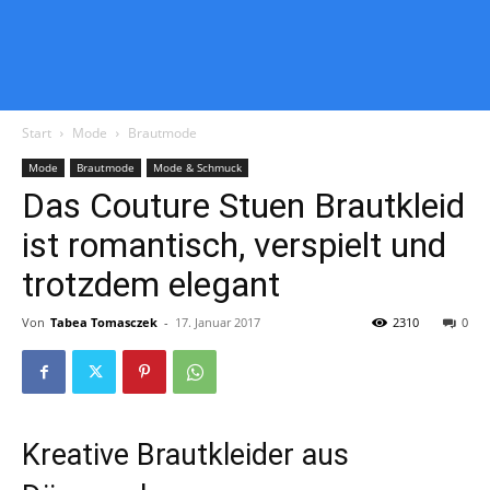
Start
Mode
Brautmode
Mode
Brautmode
Mode & Schmuck
Das Couture Stuen Brautkleid
ist romantisch, verspielt und
trotzdem elegant
Von
Tabea Tomasczek
-
17. Januar 2017
2310
0
Kreative Brautkleider aus