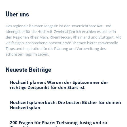
Über uns
Das regionale heiraten Magazin ist der unverzichtbare Rat- und
Ideengeber für die Hochzeit. Zweimal jährlich erschien es bisher in
den Regionen RheinMain, RheinNeckar, Rheinland und Stuttgart. Mit
vielfältigen, ansprechend präsentierten Themen bietet es wertvolle
Tipps und Inspiration für die Planung und Vorbereitung des
schönsten Tags im Leben.
Neueste Beiträge
Hochzeit planen: Warum der Spätsommer der
richtige Zeitpunkt für den Start ist
Hochzeitsplanerbuch: Die besten Bücher für deinen
Hochzeitsplan
200 Fragen für Paare: Tiefsinnig, lustig und zu