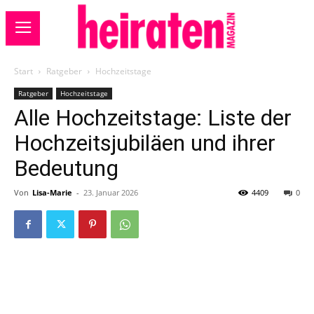
Start
Ratgeber
Hochzeitstage
Ratgeber
Hochzeitstage
Alle Hochzeitstage: Liste der
Hochzeitsjubiläen und ihrer
Bedeutung
Von
Lisa-Marie
-
23. Januar 2026
4409
0