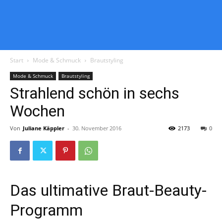
Start
Mode & Schmuck
Brautstyling
Mode & Schmuck
Brautstyling
Strahlend schön in sechs
Wochen
Von
Juliane Käppler
-
30. November 2016
2173
0
Das ultimative Braut-Beauty-
Programm