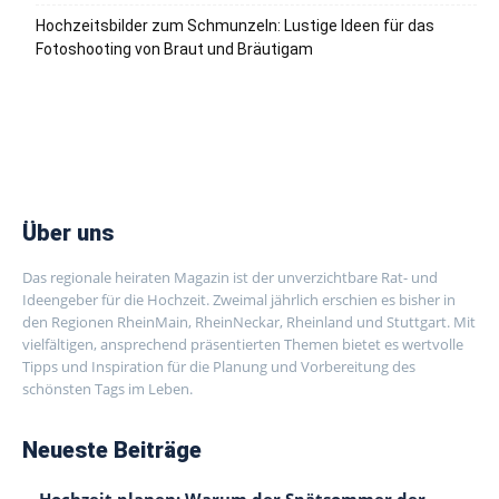
Hochzeitsbilder zum Schmunzeln: Lustige Ideen für das
Fotoshooting von Braut und Bräutigam
Über uns
Das regionale heiraten Magazin ist der unverzichtbare Rat- und
Ideengeber für die Hochzeit. Zweimal jährlich erschien es bisher in
den Regionen RheinMain, RheinNeckar, Rheinland und Stuttgart. Mit
vielfältigen, ansprechend präsentierten Themen bietet es wertvolle
Tipps und Inspiration für die Planung und Vorbereitung des
schönsten Tags im Leben.
Neueste Beiträge
Hochzeit planen: Warum der Spätsommer der