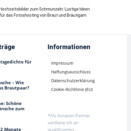
Hochzeitsbilder zum Schmunzeln: Lustige Ideen
für das Fotoshooting von Braut und Bräutigam
träge
Informationen
tsgedichte für
Impressum
Haftungsausschluss
Datenschutzerklärung
sche – Wie
as Brautpaar?
Cookie-Richtlinie (EU)
e: Schöne
ünsche zum
*Als Amazon-Partner
verdiene ich an
12 Monate
qualifizierten