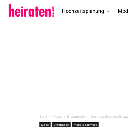
Hochzeitsplanung
Mod
Start
Mode
Brautmode
Das küssdiebraut Braut
Mode
Brautmode
Mode & Schmuck