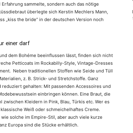
el Erfahrung sammelte, sondern auch das nötige
sdiebraut überlegte sich Kerstin Mechlers Mann,
ass „kiss the bride“ in der deutschen Version noch
ur einer darf
und dem Bohéme beeinflussen lässt, finden sich nicht
reche Petticoats im Rockabilly-Style, Vintage-Dresses
ent. Neben traditionellen Stoffen wie Seide und Tüll
rialien, z. B. Strick- und Stretchstoffe. Ganz
nd reduziert gehalten: Mit passenden Accessoires und
s Modebewusstsein einbringen können. Eine Braut, die
l zwischen Kleidern in Pink, Blau, Türkis etc. Wer es
as klassische Weiß oder schmeichelhaftes Creme.
 wie solche im Empire-Stil, aber auch viele kurze
nz Europa sind die Stücke erhältlich.