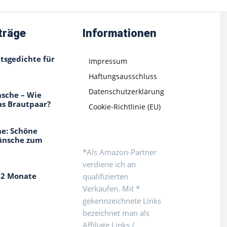
träge
Informationen
tsgedichte für
Impressum
Haftungsausschluss
Datenschutzerklärung
sche – Wie
as Brautpaar?
Cookie-Richtlinie (EU)
e: Schöne
ünsche zum
*Als Amazon-Partner
verdiene ich an
12 Monate
qualifizierten
Verkäufen. Mit *
gekennzeichnete Links
bezeichnet man als
Affiliate Links /