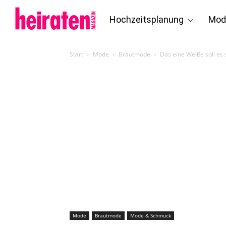
Hochzeitsplanung
Mod
Start
Mode
Brautmode
Das eine Weiße soll es 
Mode
Brautmode
Mode & Schmuck