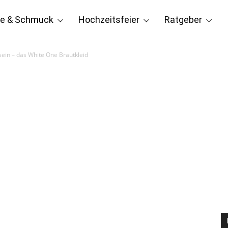
e & Schmuck
Hochzeitsfeier
Ratgeber
sein – das White One Brautkleid