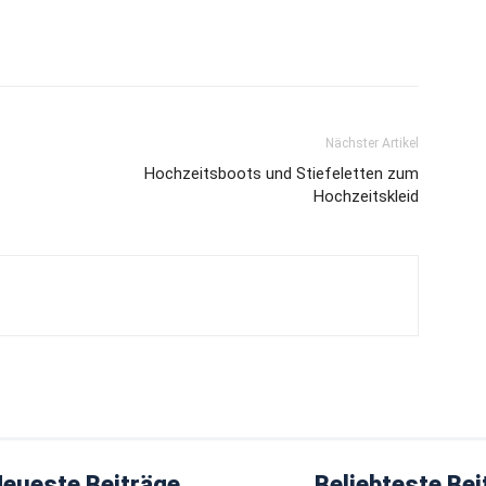
Nächster Artikel
Hochzeitsboots und Stiefeletten zum
Hochzeitskleid
eueste Beiträge
Beliebteste Bei